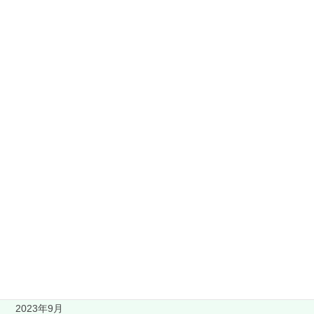
測量
資格試験独学部
アクセスマップ
お問い合わせ
MAIL
アーカイブ
2024年3月
2023年11月
2023年9月