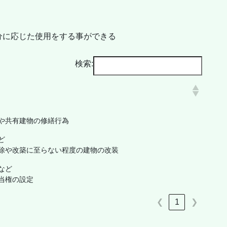
分に応じた使用をする事ができる
検索:
や共有建物の修繕行為
ど
除や改築に至らない程度の建物の改装
など
当権の設定
❮
1
❯