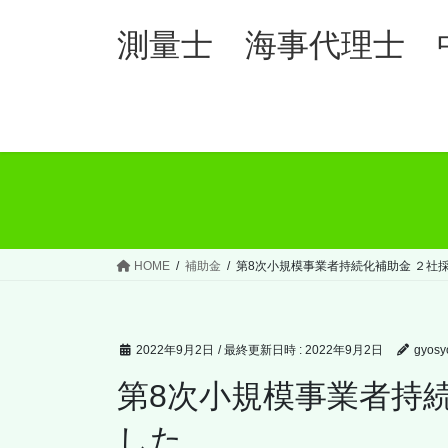
コ
ナ
ン
ビ
測量士 海事代理士 
テ
ゲ
ン
ー
ツ
シ
へ
ョ
ス
ン
キ
に
ッ
移
プ
動
HOME
補助金
第8次小規模事業者持続化補助金 ２社
2022年9月2日
/ 最終更新日時 :
2022年9月2日
gyosy
第8次小規模事業者持
した