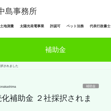
中島事務所
土地測量
太陽光発電事業
許認可
ペット法務
代表行政書士
補助金
採択されました
補助金
onakashima
続化補助金 ２社採択されま